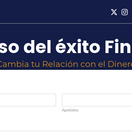
so del éxito Fi
Cambia tu Relación con el Diner
Apellidos