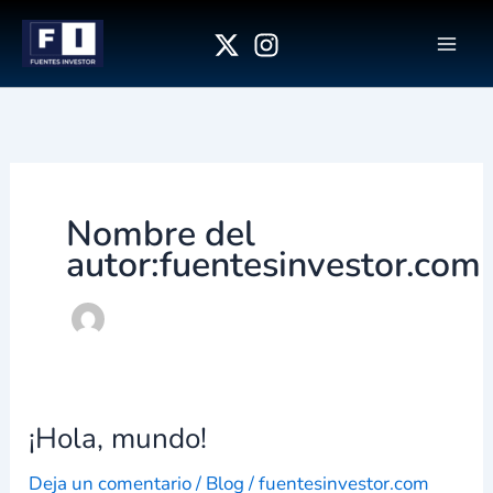
Ir
al
contenido
Nombre del
autor:fuentesinvestor.com
¡Hola, mundo!
¡Hola,
mundo!
Deja un comentario
/
Blog
/
fuentesinvestor.com